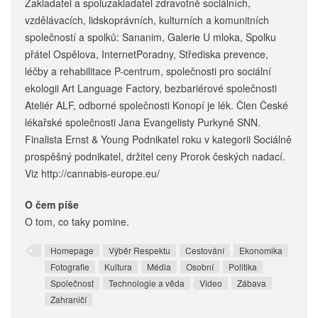
Zakladatel a spoluzakladatel zdravotně sociálních,
vzdělávacích, lidskoprávních, kulturních a komunitních
společností a spolků: Sananim, Galerie U mloka, Spolku
přátel Ospělova, InternetPoradny, Střediska prevence,
léčby a rehabilitace P-centrum, společnosti pro sociální
ekologii Art Language Factory, bezbariérové společnosti
Ateliér ALF, odborné společnosti Konopí je lék. Člen České
lékařské společnosti Jana Evangelisty Purkyně SNN.
Finalista Ernst & Young Podnikatel roku v kategorii Sociálně
prospěšný podnikatel, držitel ceny Prorok českých nadací.
Viz http://cannabis-europe.eu/
O čem píše
O tom, co taky pomine.
Homepage
Výběr Respektu
Cestování
Ekonomika
Fotografie
Kultura
Média
Osobní
Politika
Společnost
Technologie a věda
Video
Zábava
Zahraničí